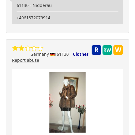
61130 - Nidderau
+4961872079914
Germany
61130
Clothes
Report abuse