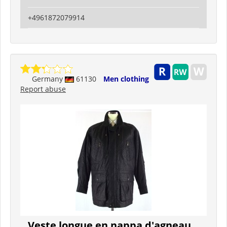
+4961872079914
Germany
61130
Men clothing
Report abuse
Veste longue en nappa d'agneau,