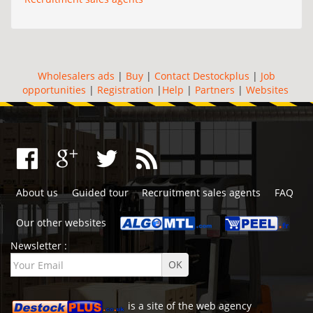
Wholesalers ads
|
Buy
|
Contact Destockplus
|
Job
opportunities
|
Registration
|
Help
|
Partners
|
Websites
About us
Guided tour
Recruitment sales agents
FAQ
Our other websites
Newsletter :
is a site of the
web agency