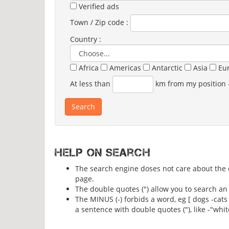
Verified ads
Town / Zip code :
Country :
Africa
Americas
Antarctic
Asia
Eu
At less than
km from my position
Help on search
The search engine doses not care about the ca
page.
The double quotes (") allow you to search an 
The MINUS (-) forbids a word, eg [ dogs -cats
a sentence with double quotes ("), like -"whit