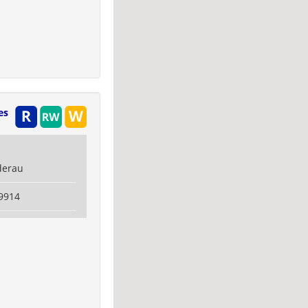
es
derau
9914