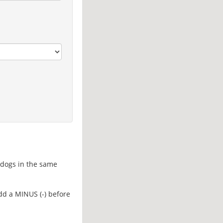
d dogs in the same
add a MINUS (-) before