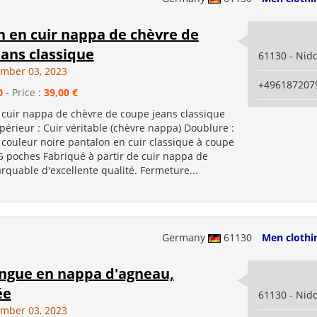
n en cuir nappa de chèvre de
ans classique
61130 - Nid
ember 03, 2023
+496187207
0
- Price :
39,00 €
 cuir nappa de chèvre de coupe jeans classique
érieur : Cuir véritable (chèvre nappa) Doublure :
 couleur noire pantalon en cuir classique à coupe
 5 poches Fabriqué à partir de cuir nappa de
quable d'excellente qualité. Fermeture...
Germany
61130
Men clothi
ongue en nappa d'agneau,
ée
61130 - Nid
ember 03, 2023