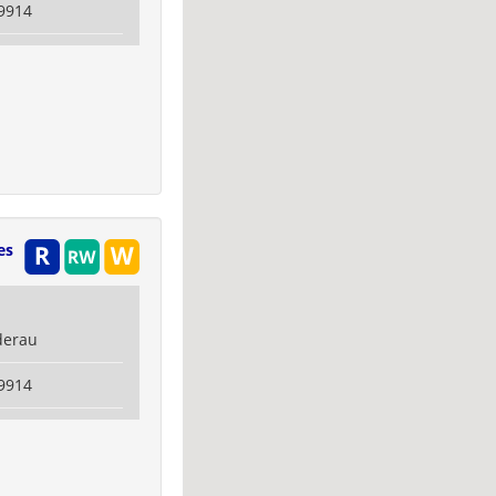
9914
es
derau
9914