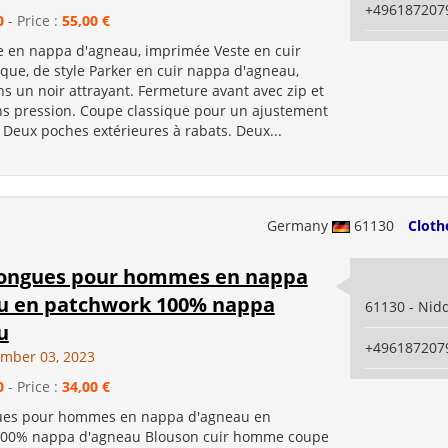
+496187207
0
- Price :
55,00 €
e en nappa d'agneau, imprimée Veste en cuir
que, de style Parker en cuir nappa d'agneau,
s un noir attrayant. Fermeture avant avec zip et
s pression. Coupe classique pour un ajustement
 Deux poches extérieures à rabats. Deux...
Germany
61130
Cloth
longues pour hommes en nappa
u en patchwork 100% nappa
61130 - Nid
u
+496187207
ember 03, 2023
0
- Price :
34,00 €
gues pour hommes en nappa d'agneau en
100% nappa d'agneau Blouson cuir homme coupe