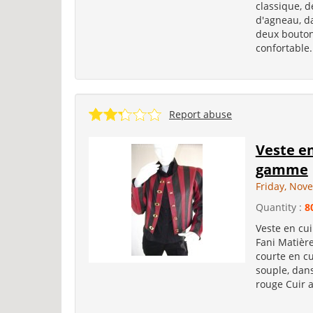
classique, 
d'agneau, da
deux bouton
confortable.
Report abuse
Veste en
gamme
Friday, Nov
Quantity :
8
Veste en cu
Fani Matière
courte en c
souple, dans
rouge Cuir a