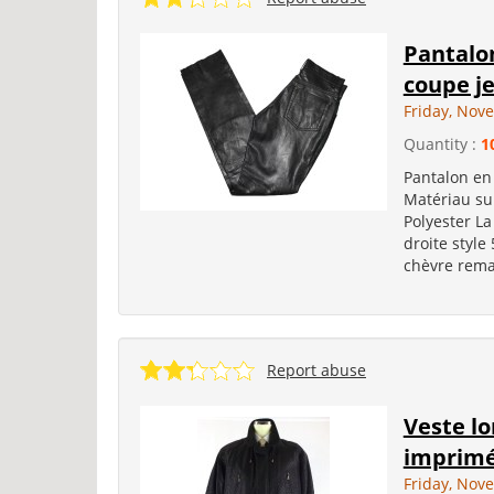
Pantalo
coupe je
Friday, Nov
Quantity :
1
Pantalon en
Matériau sup
Polyester La
droite style
chèvre remar
Report abuse
Veste l
imprim
Friday, Nov