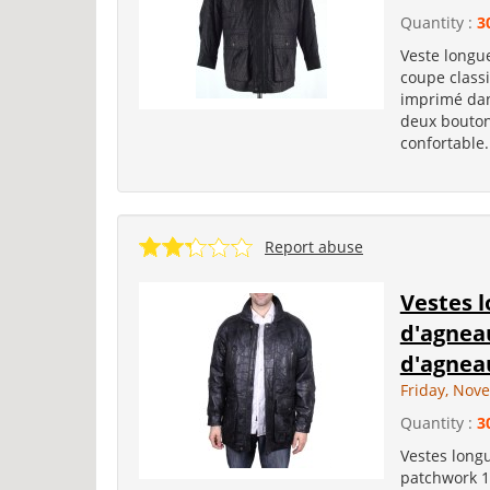
Quantity :
3
Veste longu
coupe classi
imprimé dan
deux bouton
confortable.
Report abuse
Vestes 
d'agnea
d'agnea
Friday, Nov
Quantity :
3
Vestes lon
patchwork 