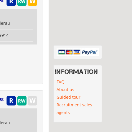
derau
9914
Information
FAQ
About us
Guided tour
ng
Recruitment sales
agents
derau