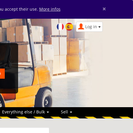
×
you accept their use.
More infos
Log in
Everything else / Bulk
Sell