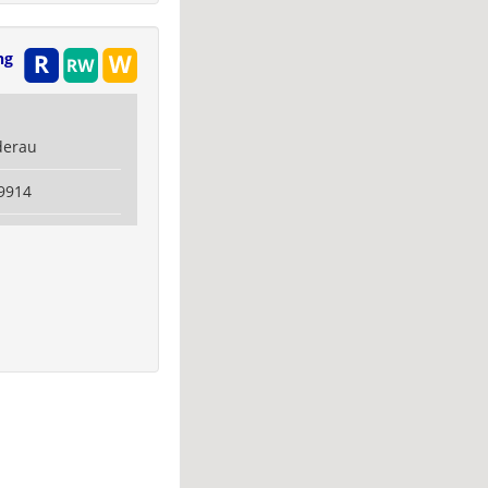
ng
derau
9914