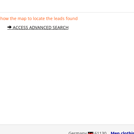
Show the map to locate the leads found
ACCESS ADVANCED SEARCH
Germany
61130
Men clothi